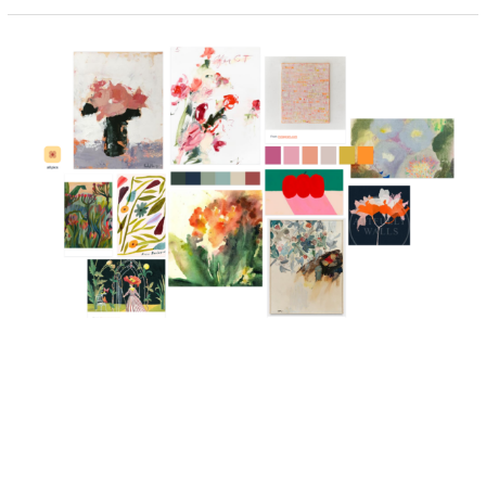
實驗板 No.4，「 花 」
發佈留言
/
ALL
,
wackyland blog
/
yeeje
這次的實驗板主題是，「 花 」，實驗板裡挑的每張靈感都是有原