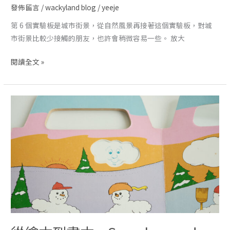
發佈留言
/
wackyland blog
/
yeeje
第 6 個實驗板是城市街景，從自然風景再接著這個實驗板，對城
市街景比較少接觸的朋友，也許會稍微容易一些。 放大
閱讀全文 »