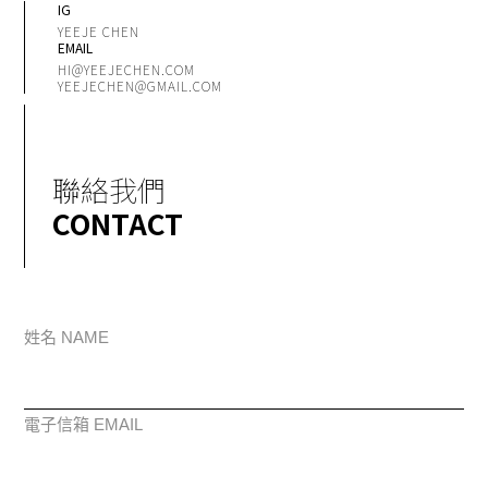
IG
YEEJE CHEN
EMAIL
HI@YEEJECHEN.COM
YEEJECHEN@GMAIL.COM
聯絡我們
CONTACT
姓名 NAME
電子信箱 EMAIL