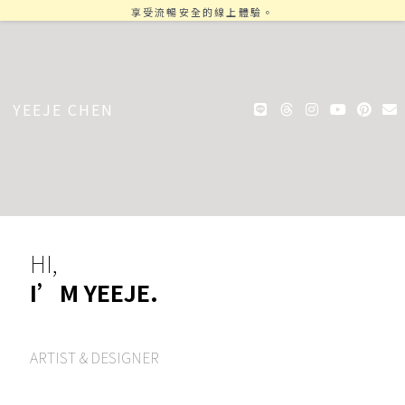
享受流暢安全的線上體驗。
L
T
I
Y
P
E
YEEJE CHEN
i
h
n
o
i
n
n
r
s
u
n
v
e
e
t
t
t
e
a
a
u
e
l
d
g
b
r
o
s
r
e
e
p
a
s
e
m
t
HI,
I’M YEEJE.
ARTIST & DESIGNER