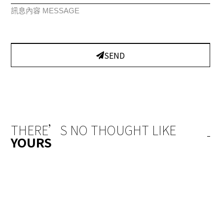
訊息內容 MESSAGE
SEND
A
l
t
e
r
THERE’S NO THOUGHT LIKE
n
YOURS
a
t
i
EMAIL: info@yeejechen.com SHOP: http://yeejechen.com
v
隱私權政策
/
服務條款
e
2026 © YEEJE CHEN All rights Reserved.
: