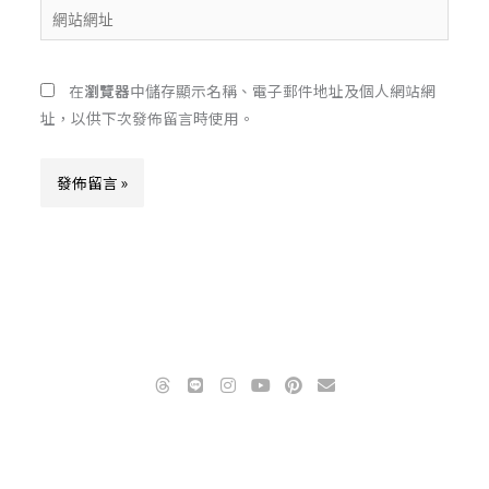
在
瀏覽器
中儲存顯示名稱、電子郵件地址及個人網站網
址，以供下次發佈留言時使用。
Alternative:
T
L
I
Y
P
E
h
i
n
o
i
n
r
n
s
u
n
v
e
e
t
t
t
e
EMAIL: info@yeejechen.com SHOP: http://yeejechen.com
a
a
u
e
l
d
g
b
r
o
隱私權政策
/
服務條款
s
r
e
e
p