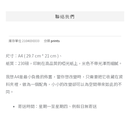
聯絡我們
庫存單位
2104030333
分類
prints
尺寸：A4 ( 29.7 cm * 21 cm )、
紙質：230磅，印刷在高品質的啞光紙上，米色不帶光澤而細膩。
我想A4是最小負擔的佈置，當你想改變時，只需要把它收藏在資
料夾裡，做為一個配角，小小的改變卻可以為空間帶來如此的不
同。
寄送時間：星期一至星期四、例假日無寄送