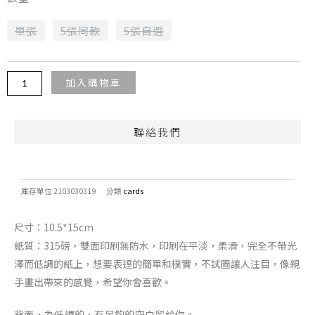
單張
5張同款
5張自選
Alternative:
加入購物車
聯絡我們
庫存單位
2103030319
分類
cards
尺寸：10.5*15cm
紙質：315磅，雙面印刷無防水，印刷在平淡，柔滑，完全不帶光
澤而低調的紙上，想要表達的簡單和樸實，不試圖讓人注目，像親
手畫出帶來的感覺，希望你會喜歡。
背面，為低調的，有足夠的空白留給你。