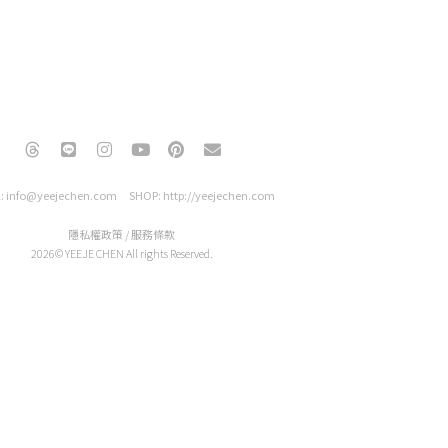
T
L
I
Y
P
E
h
i
n
o
i
n
r
n
s
u
n
v
e
e
t
t
t
e
: info@yeejechen.com SHOP: http://yeejechen.com
a
a
u
e
l
d
g
b
r
o
隱私權政策
/
服務條款
s
r
e
e
p
2026© YEEJE CHEN All rights Reserved.
a
s
e
m
t